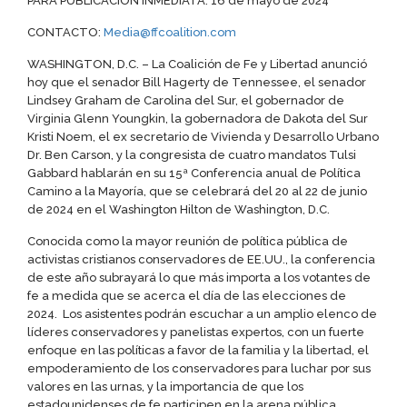
PARA PUBLICACIÓN INMEDIATA: 16 de mayo de 2024
CONTACTO:
Media@ffcoalition.com
WASHINGTON, D.C. – La Coalición de Fe y Libertad anunció
hoy que el senador Bill Hagerty de Tennessee, el senador
Lindsey Graham de Carolina del Sur, el gobernador de
Virginia Glenn Youngkin, la gobernadora de Dakota del Sur
Kristi Noem, el ex secretario de Vivienda y Desarrollo Urbano
Dr. Ben Carson, y la congresista de cuatro mandatos Tulsi
Gabbard hablarán en su 15ª Conferencia anual de Política
Camino a la Mayoría, que se celebrará del 20 al 22 de junio
de 2024 en el Washington Hilton de Washington, D.C.
Conocida como la mayor reunión de política pública de
activistas cristianos conservadores de EE.UU., la conferencia
de este año subrayará lo que más importa a los votantes de
fe a medida que se acerca el día de las elecciones de
2024. Los asistentes podrán escuchar a un amplio elenco de
líderes conservadores y panelistas expertos, con un fuerte
enfoque en las políticas a favor de la familia y la libertad, el
empoderamiento de los conservadores para luchar por sus
valores en las urnas, y la importancia de que los
estadounidenses de fe participen en la arena pública.