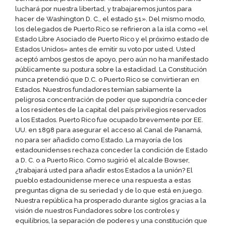
luchará por nuestra libertad, y trabajaremos juntos para
hacer de Washington D. C., el estado 51». Del mismo modo,
los delegados de Puerto Rico se refirieron a la isla como «el
Estado Libre Asociado de Puerto Rico y el próximo estado de
Estados Unidos» antes de emitir su voto por usted. Usted
aceptó ambos gestos de apoyo, pero aún no ha manifestado
públicamente su postura sobre la estadidad. La Constitución
nunca pretendió que D.C. o Puerto Rico se convirtieran en
Estados. Nuestros fundadores temían sabiamente la
peligrosa concentración de poder que supondría conceder
a los residentes de la capital del país privilegios reservados
a los Estados. Puerto Rico fue ocupado brevemente por EE.
UU. en 1898 para asegurar el acceso al Canal de Panamá,
no para ser añadido como Estado. La mayoría de los
estadounidenses rechaza conceder la condición de Estado
a D. C. o a Puerto Rico. Como sugirió el alcalde Bowser,
¿trabajará usted para añadir estos Estados a la unión? El
pueblo estadounidense merece una respuesta a estas
preguntas digna de su seriedad y de lo que está en juego.
Nuestra república ha prosperado durante siglos gracias a la
visión de nuestros Fundadores sobre los controles y
equilibrios, la separación de poderes y una constitución que