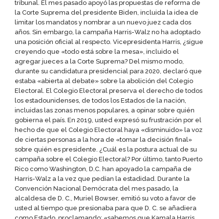
tribunal. El mes pasado apoyó las propuestas de reforma de
la Corte Suprema del presidente Biden, incluida la idea de
limitar los mandatos y nombrar a un nuevo juez cada dos
años. Sin embargo, la campaña Harris-Walz no ha adoptado
una posición oficial al respecto. Vicepresidenta Harris, ¿sigue
creyendo que «todo está sobre la mesa», incluido el
agregar jueces a la Corte Suprema? Del mismo modo,
durante su candidatura presidencial para 2020, declaró que
estaba «abierta al debate» sobre la abolición del Colegio
Electoral. El Colegio Electoral preserva el derecho de todos
los estadounidenses, de todos los Estados de la nación,
incluidas las zonas menos populares, a opinar sobre quién
gobierna el país. En 2019, usted expresó su frustración por el
hecho de que el Colegio Electoral haya «disminuido» la voz
de ciertas personas a la hora de «tomar la decisión final»
sobre quién es presidente. ¿Cuál es la postura actual de su
campaña sobre el Colegio Electoral? Por último, tanto Puerto
Rico como Washington, D.C. han apoyado la campaña de
Harris-Walz a la vez que pedían la estadidad. Durante la
Convención Nacional Demócrata del mes pasado, la
alcaldesa de D. C., Muriel Bowser, emitió su voto a favor de
usted al tiempo que presionaba para que D. C. se añadiera
como Estado, proclamando: «sabemos que Kamala Harris