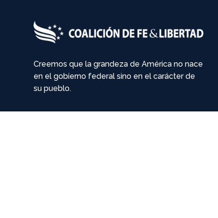
Creemos que la grandeza de América no nace
en el gobierno federal sino en el carácter de
su pueblo.
P.O. BOX 957736
DULUTH, GA 30095-9529
770-622-1501