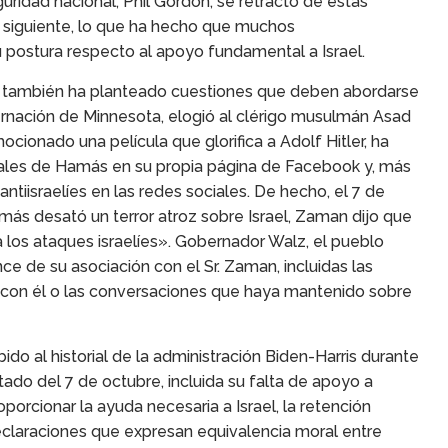
guridad nacional, Phil Gordon, se retractó de estas
ía siguiente, lo que ha hecho que muchos
 postura respecto al apoyo fundamental a Israel.
ael también ha planteado cuestiones que deben abordarse
rnación de Minnesota, elogió al clérigo musulmán Asad
nado una película que glorifica a Adolf Hitler, ha
ales de Hamás en su propia página de Facebook y, más
tiisraelíes en las redes sociales. De hecho, el 7 de
ás desató un terror atroz sobre Israel, Zaman dijo que
a los ataques israelíes». Gobernador Walz, el pueblo
 de su asociación con el Sr. Zaman, incluidas las
 con él o las conversaciones que haya mantenido sobre
do al historial de la administración Biden-Harris durante
ado del 7 de octubre, incluida su falta de apoyo a
orcionar la ayuda necesaria a Israel, la retención
 declaraciones que expresan equivalencia moral entre