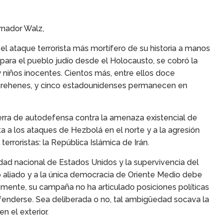
rnador Walz,
ó el ataque terrorista más mortífero de su historia a manos
 para el pueblo judío desde el Holocausto, se cobró la
niños inocentes. Cientos más, entre ellos doce
rehenes, y cinco estadounidenses permanecen en
erra de autodefensa contra la amenaza existencial de
a a los ataques de Hezbolá en el norte y a la agresión
erroristas: la República Islámica de Irán.
dad nacional de Estados Unidos y la supervivencia del
o aliado y a la única democracia de Oriente Medio debe
emente, su campaña no ha articulado posiciones políticas
efenderse. Sea deliberada o no, tal ambigüedad socava la
n el exterior.