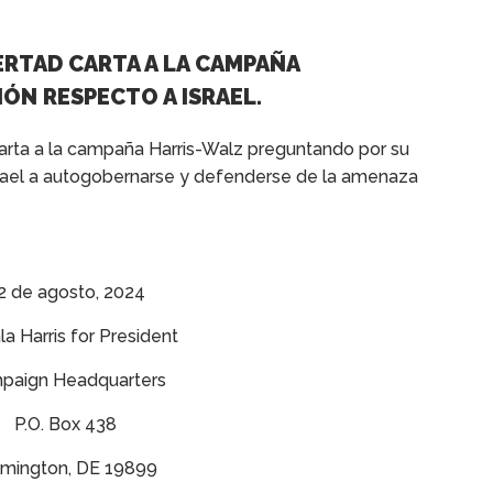
BERTAD CARTA A LA CAMPAÑA
ÓN RESPECTO A ISRAEL.
carta a la campaña Harris-Walz preguntando por su
srael a autogobernarse y defenderse de la amenaza
2 de agosto, 2024
a Harris for President
paign Headquarters
P.O. Box 438
lmington, DE 19899