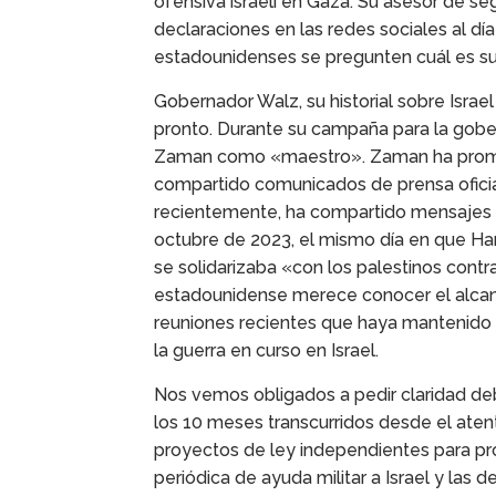
ofensiva israelí en Gaza. Su asesor de se
declaraciones en las redes sociales al d
estadounidenses se pregunten cuál es su
Gobernador Walz, su historial sobre Isr
pronto. Durante su campaña para la gobe
Zaman como «maestro». Zaman ha promocio
compartido comunicados de prensa ofici
recientemente, ha compartido mensajes an
octubre de 2023, el mismo día en que Ham
se solidarizaba «con los palestinos contr
estadounidense merece conocer el alcance
reuniones recientes que haya mantenido
la guerra en curso en Israel.
Nos vemos obligados a pedir claridad debi
los 10 meses transcurridos desde el atent
proyectos de ley independientes para prop
periódica de ayuda militar a Israel y las