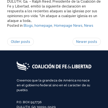
DULUTH, Ga. – Ralph Reed, Presidente de la Coalición de
Fe y Libertad, emitió la siguiente declaración en
respuesta a los recientes ataques a las iglesias por sus
opiniones pro-vida: “Un ataque a cualquier iglesia es un
ataque a toda…
Posted in
Blogs
,
homepage
,
Homepage News
,
News
POSTS
Older posts
Newer posts
NAVIGATION
Creemos que la grandeza de América no nace
en el gobierno federal sino en el carácter de su
pueblo.
P.O. BOX 957736
DULUTH, GA 30095-9529