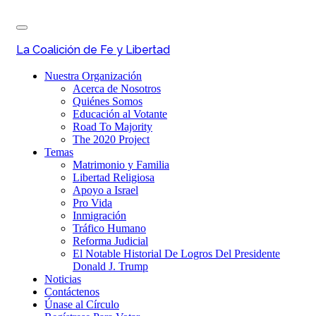
Skip
Toggle
to
navigation
main
La Coalición de Fe y Libertad
content
Nuestra Organización
Acerca de Nosotros
Quiénes Somos
Educación al Votante
Road To Majority
The 2020 Project
Temas
Matrimonio y Familia
Libertad Religiosa
Apoyo a Israel
Pro Vida
Inmigración
Tráfico Humano
Reforma Judicial
El Notable Historial De Logros Del Presidente
Donald J. Trump
Noticias
Contáctenos
Únase al Círculo