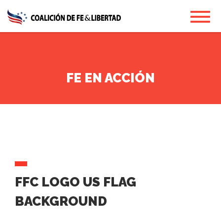
Skip
Toggl
to
main
content
FE EN ACCIÓN
FFC LOGO US FLAG
BACKGROUND