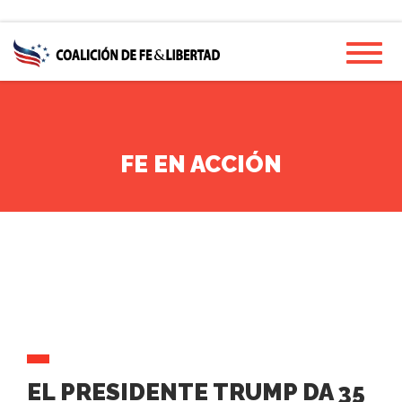
Skip
Toggl
to
main
content
FE EN ACCIÓN
EL PRESIDENTE TRUMP DA 35