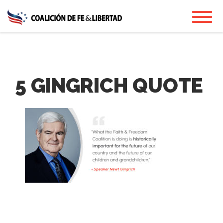
Skip
Toggl
to
main
content
5 GINGRICH QUOTE