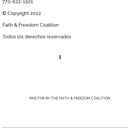
770-622-1501
© Copyright 2022
Faith & Freedom Coalition
Todos los derechos reservados
Política de privacidad
|
Contáctenos
PAID FOR BY THE FAITH & FREEDOM COALITION
Inscríbase para Alertas de Acción