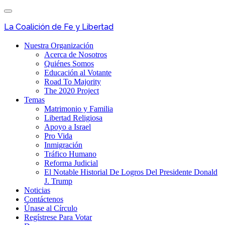
Skip
Toggle
to
navigation
main
La Coalición de Fe y Libertad
content
Nuestra Organización
Acerca de Nosotros
Quiénes Somos
Educación al Votante
Road To Majority
The 2020 Project
Temas
Matrimonio y Familia
Libertad Religiosa
Apoyo a Israel
Pro Vida
Inmigración
Tráfico Humano
Reforma Judicial
El Notable Historial De Logros Del Presidente Donald
J. Trump
Noticias
Contáctenos
Únase al Círculo
Regístrese Para Votar