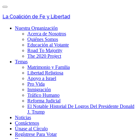
Skip
Toggle
to
navigation
main
La Coalición de Fe y Libertad
content
Nuestra Organización
Acerca de Nosotros
Quiénes Somos
Educación al Votante
Road To Majority
The 2020 Project
Temas
Matrimonio y Familia
Libertad Religiosa
Apoyo a Israel
Pro Vida
Inmigración
Tráfico Humano
Reforma Judicial
El Notable Historial De Logros Del Presidente Donald
J. Trump
Noticias
Contáctenos
Únase al Círculo
Regístrese Para Votar