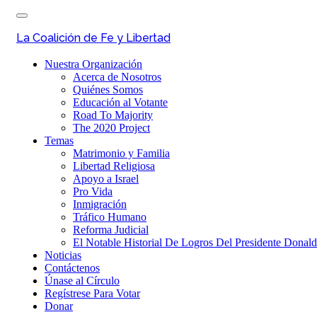
Skip
Toggle
to
navigation
main
La Coalición de Fe y Libertad
content
Nuestra Organización
Acerca de Nosotros
Quiénes Somos
Educación al Votante
Road To Majority
The 2020 Project
Temas
Matrimonio y Familia
Libertad Religiosa
Apoyo a Israel
Pro Vida
Inmigración
Tráfico Humano
Reforma Judicial
El Notable Historial De Logros Del Presidente Donal
Noticias
Contáctenos
Únase al Círculo
Regístrese Para Votar
Donar