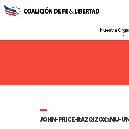
Skip
to
main
content
Nuestra Orga
JOHN-PRICE-RAZQIZOX3MU-UN