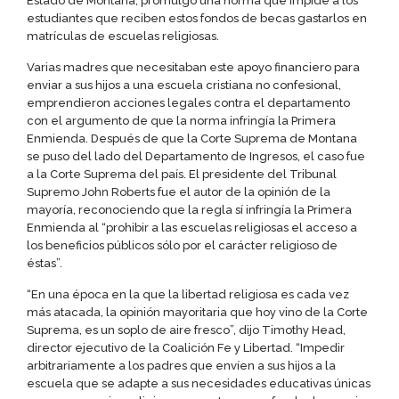
Estado de Montana, promulgó una norma que impide a los
estudiantes que reciben estos fondos de becas gastarlos en
matrículas de escuelas religiosas.
Varias madres que necesitaban este apoyo financiero para
enviar a sus hijos a una escuela cristiana no confesional,
emprendieron acciones legales contra el departamento
con el argumento de que la norma infringía la Primera
Enmienda. Después de que la Corte Suprema de Montana
se puso del lado del Departamento de Ingresos, el caso fue
a la Corte Suprema del país. El presidente del Tribunal
Supremo John Roberts fue el autor de la opinión de la
mayoría, reconociendo que la regla sí infringía la Primera
Enmienda al “prohibir a las escuelas religiosas el acceso a
los beneficios públicos sólo por el carácter religioso de
éstas”.
“En una época en la que la libertad religiosa es cada vez
más atacada, la opinión mayoritaria que hoy vino de la Corte
Suprema, es un soplo de aire fresco”, dijo Timothy Head,
director ejecutivo de la Coalición Fe y Libertad. “Impedir
arbitrariamente a los padres que envíen a sus hijos a la
escuela que se adapte a sus necesidades educativas únicas