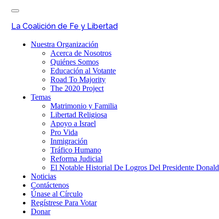
Skip
Toggle
to
navigation
main
La Coalición de Fe y Libertad
content
Nuestra Organización
Acerca de Nosotros
Quiénes Somos
Educación al Votante
Road To Majority
The 2020 Project
Temas
Matrimonio y Familia
Libertad Religiosa
Apoyo a Israel
Pro Vida
Inmigración
Tráfico Humano
Reforma Judicial
El Notable Historial De Logros Del Presidente Donal
Noticias
Contáctenos
Únase al Círculo
Regístrese Para Votar
Donar