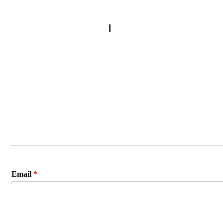
Política de privacidad
|
Contáctenos
Inscríbase para Alertas de Acción
Email
*