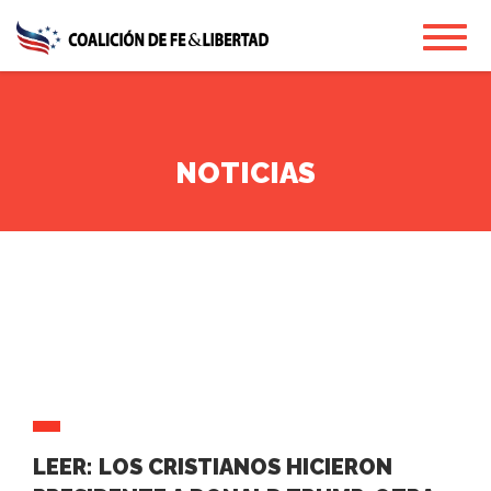
Skip
Toggl
to
main
content
NOTICIAS
LEER: LOS CRISTIANOS HICIERON