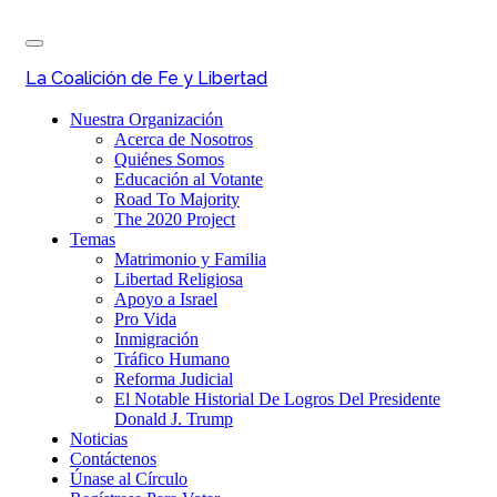
Skip
Toggle
to
navigation
main
La Coalición de Fe y Libertad
content
Nuestra Organización
Acerca de Nosotros
Quiénes Somos
Educación al Votante
Road To Majority
The 2020 Project
Temas
Matrimonio y Familia
Libertad Religiosa
Apoyo a Israel
Pro Vida
Inmigración
Tráfico Humano
Reforma Judicial
El Notable Historial De Logros Del Presidente
Donald J. Trump
Noticias
Contáctenos
Únase al Círculo