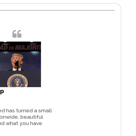
mp
eed has turned a small
ionwide, beautiful
And what you have