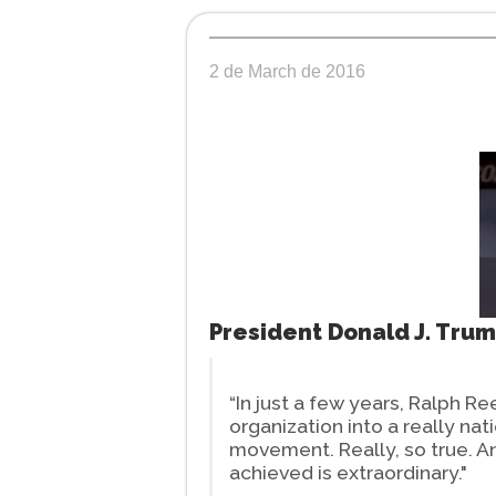
2 de March de 2016
President Donald J. Tru
“In just a few years, Ralph R
organization into a really nat
movement. Really, so true. 
achieved is extraordinary."