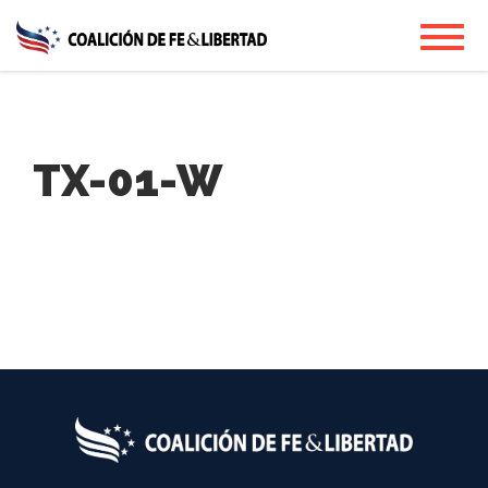
Skip
Toggl
to
main
content
TX-01-W